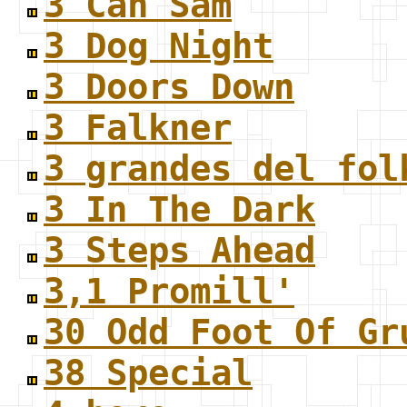
3 Can Sam
3 Dog Night
3 Doors Down
3 Falkner
3 grandes del fol
3 In The Dark
3 Steps Ahead
3,1 Promill'
30 Odd Foot Of Gr
38 Special