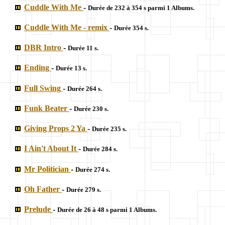
Cuddle With Me
-
Durée de 232 à 354 s parmi 1 Albums.
Cuddle With Me - remix
-
Durée 354 s.
DBR Intro
-
Durée 11 s.
Ending
-
Durée 13 s.
Full Swing
-
Durée 264 s.
Funk Beater
-
Durée 230 s.
Giving Props 2 Ya
-
Durée 235 s.
I Ain't About It
-
Durée 284 s.
Mr Politician
-
Durée 274 s.
Oh Father
-
Durée 279 s.
Prelude
-
Durée de 26 à 48 s parmi 1 Albums.