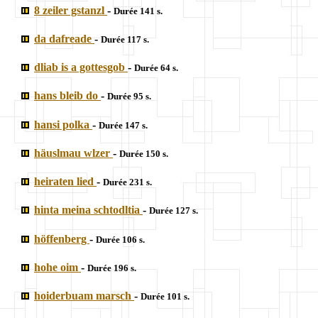
8 zeiler gstanzl
-
Durée 141 s.
da dafreade
-
Durée 117 s.
dliab is a gottesgob
-
Durée 64 s.
hans bleib do
-
Durée 95 s.
hansi polka
-
Durée 147 s.
häuslmau wlzer
-
Durée 150 s.
heiraten lied
-
Durée 231 s.
hinta meina schtodltia
-
Durée 127 s.
höffenberg
-
Durée 106 s.
hohe oim
-
Durée 196 s.
hoiderbuam marsch
-
Durée 101 s.