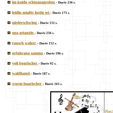
im koidn schtoanagrobm
-
Durée 236 s.
leidln miaßts lustig sei
-
Durée 175 s.
niederschwing
-
Durée 152 s.
opa gstanzln
-
Durée 256 s.
rausch walzer
-
Durée 152 s.
urfahrana samma
-
Durée 196 s.
voli boarischer
-
Durée 92 s.
waldhansl
-
Durée 187 s.
wurm boarischer
-
Durée 163 s.
Rech