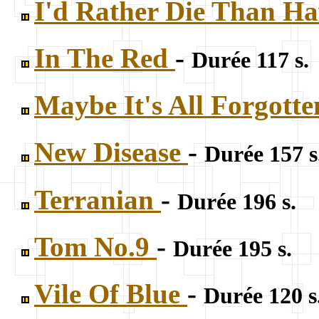
I'd Rather Die Than H
In The Red
-
Durée 117 s.
Maybe It's All Forgott
New Disease
-
Durée 157 s
Terranian
-
Durée 196 s.
Tom No.9
-
Durée 195 s.
Vile Of Blue
-
Durée 120 s