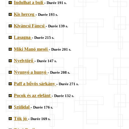
Indulhat a buli
-
Durée 191 s.
Kis herceg
-
Durée 193 s.
Kiváncsi Fáncsi
-
Durée 139 s.
Lasagna
-
Durée 215 s.
Miki Manó meséi
-
Durée 201 s.
Nyelvtörő
-
Durée 147 s.
Nyunyó a hunyó
-
Durée 208 s.
Paff a bűvös sárkány
-
Durée 271 s.
Pocok és az elefánt
-
Durée 132 s.
Szülidal
-
Durée 176 s.
Tök jó
-
Durée 169 s.