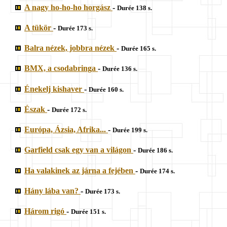
A nagy ho-ho-ho horgász
-
Durée 138 s.
A tükör
-
Durée 173 s.
Balra nézek, jobbra nézek
-
Durée 165 s.
BMX, a csodabringa
-
Durée 136 s.
Énekelj kishaver
-
Durée 160 s.
Észak
-
Durée 172 s.
Európa, Ázsia, Afrika...
-
Durée 199 s.
Garfield csak egy van a világon
-
Durée 186 s.
Ha valakinek az járna a fejében
-
Durée 174 s.
Hány lába van?
-
Durée 173 s.
Három rigó
-
Durée 151 s.