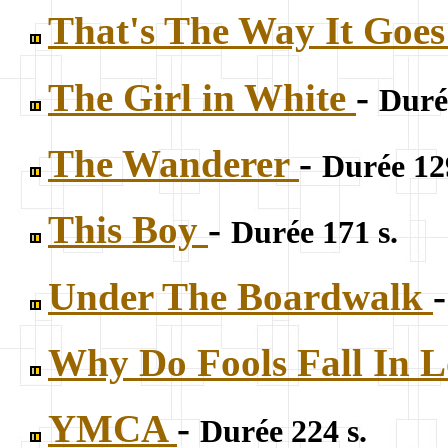
That's The Way It Goe
The Girl in White
-
Duré
The Wanderer
-
Durée 129
This Boy
-
Durée 171 s.
Under The Boardwalk
Why Do Fools Fall In 
YMCA
-
Durée 224 s.