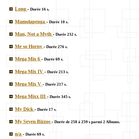
Long
-
Durée 16 s.
Mamolapenga
-
Durée 10 s.
Man, Not a Myth
-
Durée 232 s.
Me so Horny
-
Durée 276 s.
Mega Mix 6
-
Durée 69 s.
Mega Mix IV
-
Durée 213 s.
Mega Mix V
-
Durée 217 s.
Mega Mixx III
-
Durée 345 s.
My Dick
-
Durée 17 s.
My Seven Bizzos
-
Durée de 258 à 259 s parmi 2 Albums.
n/a
-
Durée 69 s.