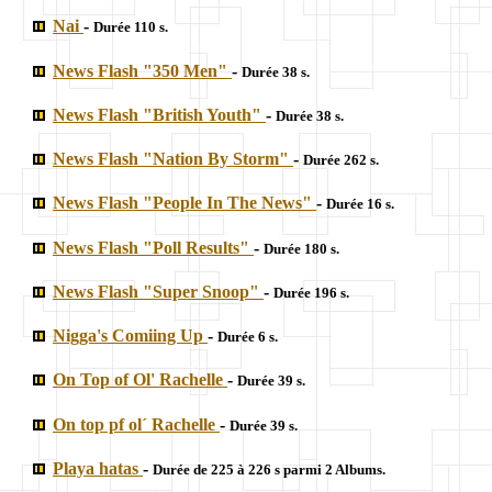
Nai
-
Durée 110 s.
News Flash "350 Men"
-
Durée 38 s.
News Flash "British Youth"
-
Durée 38 s.
News Flash "Nation By Storm"
-
Durée 262 s.
News Flash "People In The News"
-
Durée 16 s.
News Flash "Poll Results"
-
Durée 180 s.
News Flash "Super Snoop"
-
Durée 196 s.
Nigga's Comiing Up
-
Durée 6 s.
On Top of Ol' Rachelle
-
Durée 39 s.
On top pf ol´ Rachelle
-
Durée 39 s.
Playa hatas
-
Durée de 225 à 226 s parmi 2 Albums.