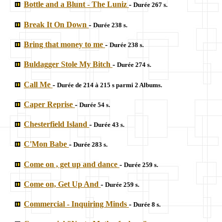
Bottle and a Blunt - The Luniz
-
Durée 267 s.
Break It On Down
-
Durée 238 s.
Bring that money to me
-
Durée 238 s.
Buldagger Stole My Bitch
-
Durée 274 s.
Call Me
-
Durée de 214 à 215 s parmi 2 Albums.
Caper Reprise
-
Durée 54 s.
Chesterfield Island
-
Durée 43 s.
C'Mon Babe
-
Durée 283 s.
Come on , get up and dance
-
Durée 259 s.
Come on, Get Up And
-
Durée 259 s.
Commercial - Inquiring Minds
-
Durée 8 s.