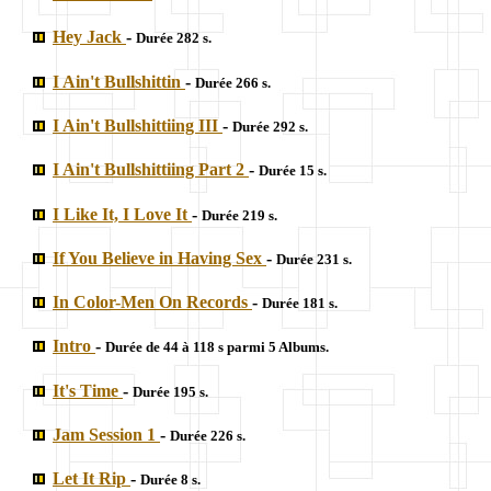
Hey Jack
-
Durée 282 s.
I Ain't Bullshittin
-
Durée 266 s.
I Ain't Bullshittiing III
-
Durée 292 s.
I Ain't Bullshittiing Part 2
-
Durée 15 s.
I Like It, I Love It
-
Durée 219 s.
If You Believe in Having Sex
-
Durée 231 s.
In Color-Men On Records
-
Durée 181 s.
Intro
-
Durée de 44 à 118 s parmi 5 Albums.
It's Time
-
Durée 195 s.
Jam Session 1
-
Durée 226 s.
Let It Rip
-
Durée 8 s.