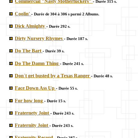
Commercial "Nasty Motherfuckers"
-
Durée 315 s.
Coolin'
-
Durée de 304 à 306 s parmi 2 Albums.
Dick Almighty
-
Durée 292 s.
Dirty Nursery Rhymes
-
Durée 187 s.
Do The Bart
-
Durée 39 s.
Do The Damn Thing
-
Durée 241 s.
Don´t get busted by a Texas Ranger
-
Durée 48 s.
Face Down Ass Up
-
Durée 55 s.
For how long
-
Durée 15 s.
Fraternety Joint
-
Durée 243 s.
Fraternity Joint
-
Durée 243 s.
Fraternity Record
-
Durée 287 s.