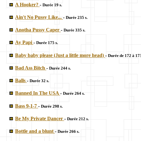
A Hooker?
-
Durée 19 s.
Ain't No Pussy Like...
-
Durée 235 s.
Anotha Pussy Caper
-
Durée 335 s.
Ay Papi
-
Durée 175 s.
Baby baby please (Just a little more head)
-
Durée de 172 à 17
Bad Ass Bitch
-
Durée 244 s.
Balls
-
Durée 32 s.
Banned In The USA
-
Durée 264 s.
Bass 9-1-7
-
Durée 298 s.
Be My Private Dancer
-
Durée 212 s.
Bottle and a blunt
-
Durée 266 s.