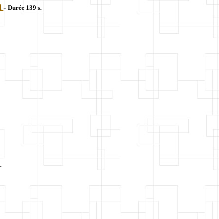
d
-
Durée 139 s.
.