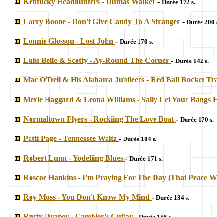
Kentucky Headhunters - Dumas Walker
-
Durée 172 s.
Larry Boone - Don't Give Candy To A Stranger
-
Durée 200 
Lonnie Glosson - Lost John
-
Durée 170 s.
Lulu Belle & Scotty - Ay-Round The Corner
-
Durée 142 s.
Mac O'Dell & His Alabama Jubileers - Red Ball Rocket Tr
Merle Haggard & Leona Williams - Sally Let Your Bang
Normaltown Flyers - Rockiing The Love Boat
-
Durée 170 s.
Patti Page - Tennessee Waltz
-
Durée 184 s.
Robert Lunn - Yodeliing Blues
-
Durée 171 s.
Roscoe Hankins - I'm Praying For The Day (That Peace W
Roy Moss - You Don't Know My Mind
-
Durée 134 s.
Rusty Draper - Gambler's Guitar
-
Durée 155 s.