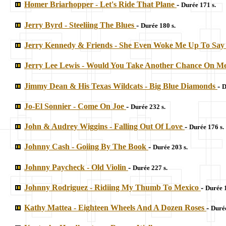
Homer Briarhopper - Let's Ride That Plane
-
Durée 171 s.
Jerry Byrd - Steeliing The Blues
-
Durée 180 s.
Jerry Kennedy & Friends - She Even Woke Me Up To Sa
Jerry Lee Lewis - Would You Take Another Chance On M
Jimmy Dean & His Texas Wildcats - Big Blue Diamonds
-
D
Jo-El Sonnier - Come On Joe
-
Durée 232 s.
John & Audrey Wiggins - Falling Out Of Love
-
Durée 176 s.
Johnny Cash - Goiing By The Book
-
Durée 203 s.
Johnny Paycheck - Old Violin
-
Durée 227 s.
Johnny Rodriguez - Ridiing My Thumb To Mexico
-
Durée 1
Kathy Mattea - Eighteen Wheels And A Dozen Roses
-
Durée