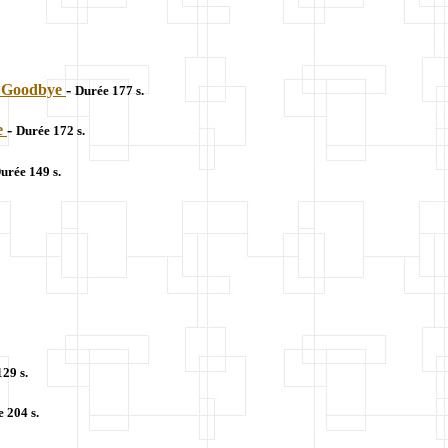
y Goodbye
-
Durée 177 s.
e
-
Durée 172 s.
urée 149 s.
29 s.
 204 s.