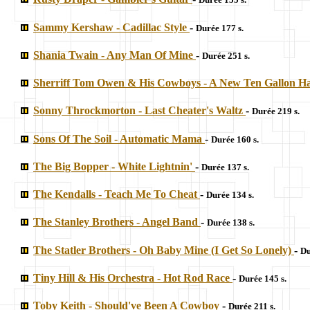
Sammy Kershaw - Cadillac Style
-
Durée 177 s.
Shania Twain - Any Man Of Mine
-
Durée 251 s.
Sherriff Tom Owen & His Cowboys - A New Ten Gallon H
Sonny Throckmorton - Last Cheater's Waltz
-
Durée 219 s.
Sons Of The Soil - Automatic Mama
-
Durée 160 s.
The Big Bopper - White Lightnin'
-
Durée 137 s.
The Kendalls - Teach Me To Cheat
-
Durée 134 s.
The Stanley Brothers - Angel Band
-
Durée 138 s.
The Statler Brothers - Oh Baby Mine (I Get So Lonely)
-
Du
Tiny Hill & His Orchestra - Hot Rod Race
-
Durée 145 s.
Toby Keith - Should've Been A Cowboy
-
Durée 211 s.