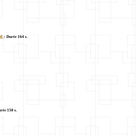
at
-
Durée 164 s.
rée 150 s.