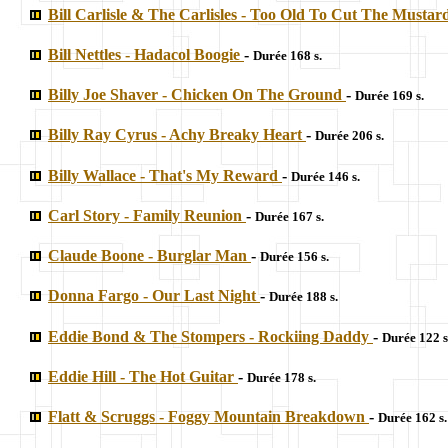
Bill Carlisle & The Carlisles - Too Old To Cut The Mustar
Bill Nettles - Hadacol Boogie
-
Durée 168 s.
Billy Joe Shaver - Chicken On The Ground
-
Durée 169 s.
Billy Ray Cyrus - Achy Breaky Heart
-
Durée 206 s.
Billy Wallace - That's My Reward
-
Durée 146 s.
Carl Story - Family Reunion
-
Durée 167 s.
Claude Boone - Burglar Man
-
Durée 156 s.
Donna Fargo - Our Last Night
-
Durée 188 s.
Eddie Bond & The Stompers - Rockiing Daddy
-
Durée 122 s
Eddie Hill - The Hot Guitar
-
Durée 178 s.
Flatt & Scruggs - Foggy Mountain Breakdown
-
Durée 162 s.