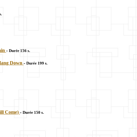
s.
ain
-
Durée 156 s.
s Hang Down
-
Durée 199 s.
ill Come)
-
Durée 150 s.