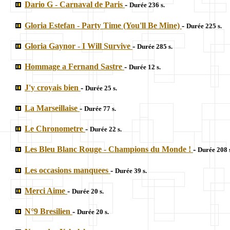
Dario G - Carnaval de Paris
-
Durée 236 s.
Gloria Estefan - Party Time (You'll Be Mine)
-
Durée 225 s.
Gloria Gaynor - I Will Survive
-
Durée 285 s.
Hommage a Fernand Sastre
-
Durée 12 s.
J'y croyais bien
-
Durée 25 s.
La Marseillaise
-
Durée 77 s.
Le Chronometre
-
Durée 22 s.
Les Bleu Blanc Rouge - Champions du Monde !
-
Durée 208 
Les occasions manquees
-
Durée 39 s.
Merci Aime
-
Durée 20 s.
N°9 Bresilien
-
Durée 20 s.