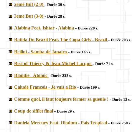
2eme But (2-0)
-
Durée 30 s.
3eme But (3-0)
-
Durée 28 s.
Alabina Feat. Ishtar - Alabina
-
Durée 220 s.
Batida Do Brazil Feat. The Copa Girls - Brazil
-
Durée 203 s.
Bellini - Samba de Janairo
-
Durée 165 s.
Best of Thierry & Jean-Michel Larque
-
Durée 71 s.
Blondie - Atomic
-
Durée 252 s.
Calude Francois - Je vais a Rio
-
Durée 199 s.
Comme quoi, il faut toujours fermer sa gueule !
-
Durée 12 s.
Coup de sifflet final
-
Durée 29 s.
Daniela Mercury Feat. Olodum - Pais Tropical
-
Durée 250 s.