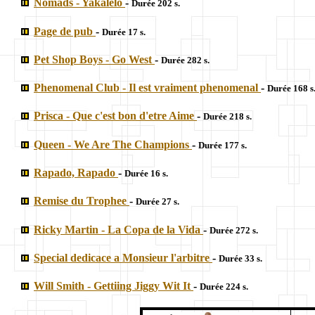
Nomads - Yakalelo
-
Durée 202 s.
Page de pub
-
Durée 17 s.
Pet Shop Boys - Go West
-
Durée 282 s.
Phenomenal Club - Il est vraiment phenomenal
-
Durée 168 s
Prisca - Que c'est bon d'etre Aime
-
Durée 218 s.
Queen - We Are The Champions
-
Durée 177 s.
Rapado, Rapado
-
Durée 16 s.
Remise du Trophee
-
Durée 27 s.
Ricky Martin - La Copa de la Vida
-
Durée 272 s.
Special dedicace a Monsieur l'arbitre
-
Durée 33 s.
Will Smith - Gettiing Jiggy Wit It
-
Durée 224 s.