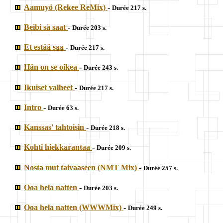
Aamuyö (Rekee ReMix)
-
Durée 217 s.
Beibi sä saat
-
Durée 203 s.
Et estää saa
-
Durée 217 s.
Hän on se oikea
-
Durée 243 s.
Ikuiset valheet
-
Durée 217 s.
Intro
-
Durée 63 s.
Kanssas' tahtoisin
-
Durée 218 s.
Kohti hiekkarantaa
-
Durée 209 s.
Nosta mut taivaaseen (NMT Mix)
-
Durée 257 s.
Ooa hela natten
-
Durée 203 s.
Ooa hela natten (WWWMix)
-
Durée 249 s.