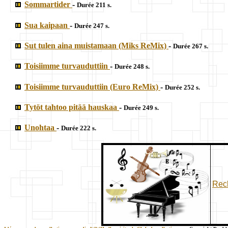
Sommartider
-
Durée 211 s.
Sua kaipaan
-
Durée 247 s.
Sut tulen aina muistamaan (Miks ReMix)
-
Durée 267 s.
Toisiimme turvauduttiin
-
Durée 248 s.
Toisiimme turvauduttiin (Euro ReMix)
-
Durée 252 s.
Tytöt tahtoo pitää hauskaa
-
Durée 249 s.
Unohtaa
-
Durée 222 s.
Rech