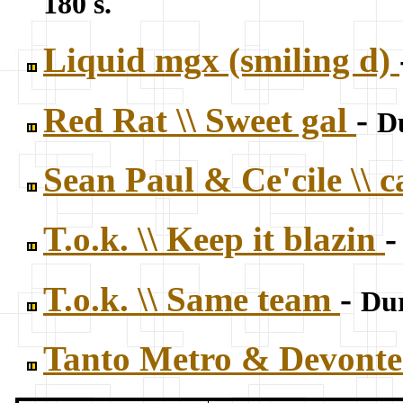
180 s.
Liquid mgx (smiling d)
Red Rat \\ Sweet gal
-
Du
Sean Paul & Ce'cile \\ 
T.o.k. \\ Keep it blazin
T.o.k. \\ Same team
-
Dur
Tanto Metro & Devonte \