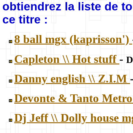
obtiendrez la liste de 
ce titre :
8 ball mgx (kaprisson')
Capleton \\ Hot stuff
-
D
Danny english \\ Z.I.M
Devonte & Tanto Metro 
Dj Jeff \\ Dolly house 