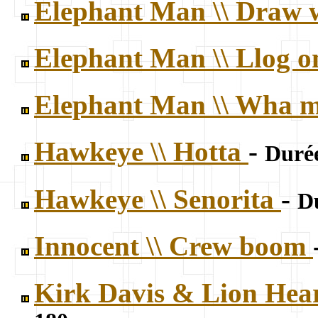
Elephant Man \\ Draw 
Elephant Man \\ Llog 
Elephant Man \\ Wha 
Hawkeye \\ Hotta
-
Durée
Hawkeye \\ Senorita
-
Du
Innocent \\ Crew boom
Kirk Davis & Lion Hear