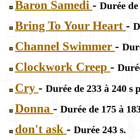
Baron Samedi
-
Durée de 
Bring To Your Heart
-
D
Channel Swimmer
-
Duré
Clockwork Creep
-
Durée
Cry
-
Durée de 233 à 240 s 
Donna
-
Durée de 175 à 18
don't ask
-
Durée 243 s.