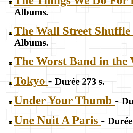
The Things We Do For
Albums.
The Wall Street Shuffl
Albums.
The Worst Band in the
Tokyo
-
Durée 273 s.
Under Your Thumb
-
Du
Une Nuit A Paris
-
Durée