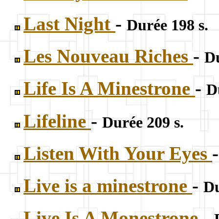
Last Night
-
Durée 198 s.
Les Nouveau Riches
-
Du
Life Is A Minestrone
-
D
Lifeline
-
Durée 209 s.
Listen With Your Eyes
Live is a minestrone
-
Du
Live Is A Monestrone
-