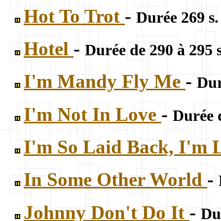
Hot To Trot
-
Durée 269 s.
Hotel
-
Durée de 290 à 295 
I'm Mandy Fly Me
-
Dur
I'm Not In Love
-
Durée 
I'm So Laid Back, I'm
In Some Other World
-
Johnny Don't Do It
-
Du