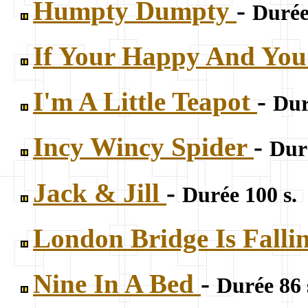
Humpty Dumpty
-
Durée
If Your Happy And Yo
I'm A Little Teapot
-
Dur
Incy Wincy Spider
-
Duré
Jack & Jill
-
Durée 100 s.
London Bridge Is Fall
Nine In A Bed
-
Durée 86 