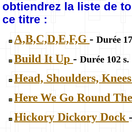
obtiendrez la liste de 
ce titre :
A,B,C,D,E,F,G
-
Durée 17
Build It Up
-
Durée 102 s.
Head, Shoulders, Knee
Here We Go Round The
Hickory Dickory Dock