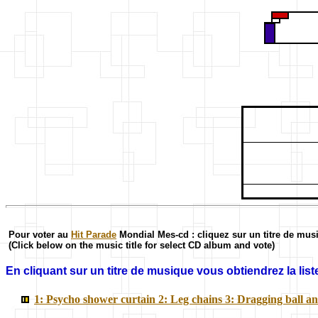
Pour voter au
Hit Parade
Mondial Mes-cd : cliquez sur un titre de mus
(Click below on the music title for select CD album and vote)
En cliquant sur un titre de musique vous obtiendrez la liste
1: Psycho shower curtain 2: Leg chains 3: Dragging ball 