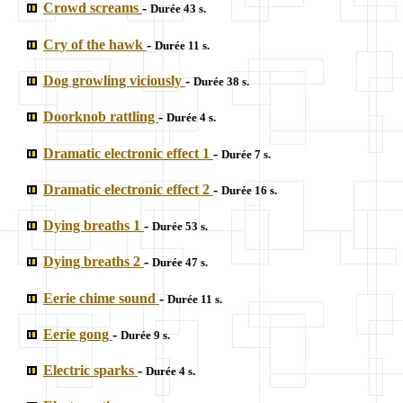
Crowd screams
-
Durée 43 s.
Cry of the hawk
-
Durée 11 s.
Dog growling viciously
-
Durée 38 s.
Doorknob rattling
-
Durée 4 s.
Dramatic electronic effect 1
-
Durée 7 s.
Dramatic electronic effect 2
-
Durée 16 s.
Dying breaths 1
-
Durée 53 s.
Dying breaths 2
-
Durée 47 s.
Eerie chime sound
-
Durée 11 s.
Eerie gong
-
Durée 9 s.
Electric sparks
-
Durée 4 s.