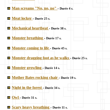
Man screams "No, no, no"
-
Durée 4 s.
Meat locker
-
Durée 25 s.
Mechanical heartbeat
-
Durée 38 s.
Monster breathing
-
Durée 17 s.
Monster coming to life
-
Durée 45 s.
Monster dragging foot as he walks
-
Durée 25 s.
Monster growling
-
Durée 14 s.
Mother Bates rocking chair
-
Durée 19 s.
Night in the forest
-
Durée 34 s.
Owl
-
Durée 31 s.
Scary heavy breathing
-
Durée 11 s.