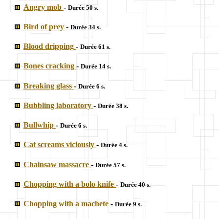
Angry mob
-
Durée 50 s.
Bird of prey
-
Durée 34 s.
Blood dripping
-
Durée 61 s.
Bones cracking
-
Durée 14 s.
Breaking glass
-
Durée 6 s.
Bubbling laboratory
-
Durée 38 s.
Bullwhip
-
Durée 6 s.
Cat screams viciously
-
Durée 4 s.
Chainsaw massacre
-
Durée 57 s.
Chopping with a bolo knife
-
Durée 40 s.
Chopping with a machete
-
Durée 9 s.