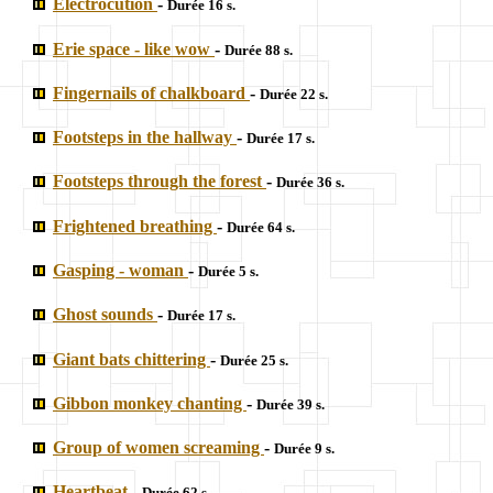
Electrocution
-
Durée 16 s.
Erie space - like wow
-
Durée 88 s.
Fingernails of chalkboard
-
Durée 22 s.
Footsteps in the hallway
-
Durée 17 s.
Footsteps through the forest
-
Durée 36 s.
Frightened breathing
-
Durée 64 s.
Gasping - woman
-
Durée 5 s.
Ghost sounds
-
Durée 17 s.
Giant bats chittering
-
Durée 25 s.
Gibbon monkey chanting
-
Durée 39 s.
Group of women screaming
-
Durée 9 s.
Heartbeat
-
Durée 62 s.