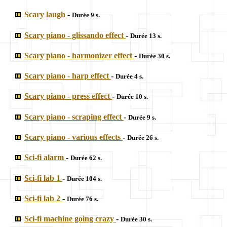
Scary laugh
-
Durée 9 s.
Scary piano - glissando effect
-
Durée 13 s.
Scary piano - harmonizer effect
-
Durée 30 s.
Scary piano - harp effect
-
Durée 4 s.
Scary piano - press effect
-
Durée 10 s.
Scary piano - scraping effect
-
Durée 9 s.
Scary piano - various effects
-
Durée 26 s.
Sci-fi alarm
-
Durée 62 s.
Sci-fi lab 1
-
Durée 104 s.
Sci-fi lab 2
-
Durée 76 s.
Sci-fi machine going crazy
-
Durée 30 s.