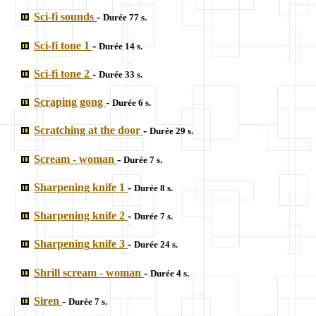
Sci-fi sounds
-
Durée 77 s.
Sci-fi tone 1
-
Durée 14 s.
Sci-fi tone 2
-
Durée 33 s.
Scraping gong
-
Durée 6 s.
Scratching at the door
-
Durée 29 s.
Scream - woman
-
Durée 7 s.
Sharpening knife 1
-
Durée 8 s.
Sharpening knife 2
-
Durée 7 s.
Sharpening knife 3
-
Durée 24 s.
Shrill scream - woman
-
Durée 4 s.
Siren
-
Durée 7 s.