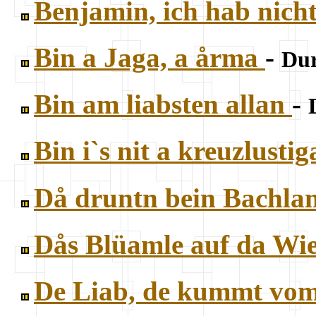
Benjamin, ich hab nich
Bin a Jaga, a årma
-
Dur
Bin am liabsten allan
-
Bin i`s nit a kreuzlust
Då druntn bein Bachla
Dås Blüamle auf da Wi
De Liab, de kummt vo