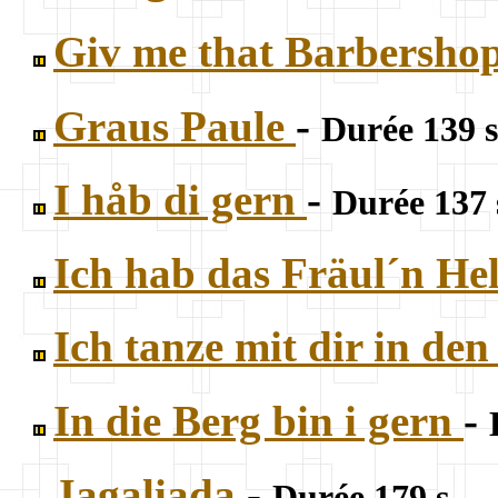
Giv me that Barbershop
Graus Paule
-
Durée 139 s
I håb di gern
-
Durée 137 
Ich hab das Fräul´n He
Ich tanze mit dir in de
In die Berg bin i gern
-
Jagaliada
-
Durée 179 s.