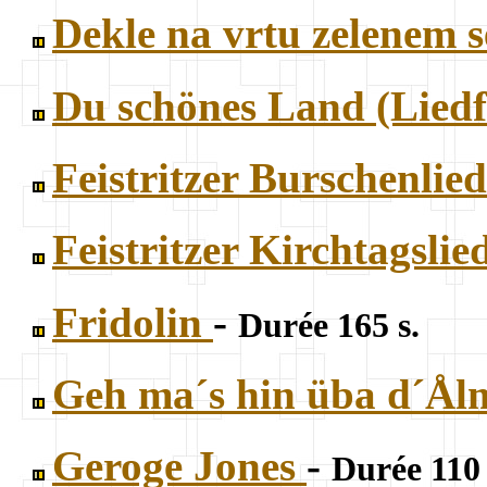
Dekle na vrtu zelenem 
Du schönes Land (Lied
Feistritzer Burschenlie
Feistritzer Kirchtagslie
Fridolin
-
Durée 165 s.
Geh ma´s hin üba d´Å
Geroge Jones
-
Durée 110 