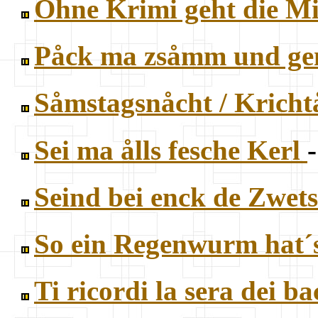
Ohne Krimi geht die Mi
Påck ma zsåmm und 
Såmstagsnåcht / Kricht
Sei ma ålls fesche Kerl
Seind bei enck de Zwet
So ein Regenwurm hat´
Ti ricordi la sera dei ba