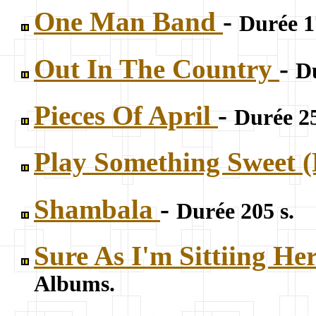
One Man Band
-
Durée 1
Out In The Country
-
Du
Pieces Of April
-
Durée 25
Play Something Sweet (
Shambala
-
Durée 205 s.
Sure As I'm Sittiing He
Albums.