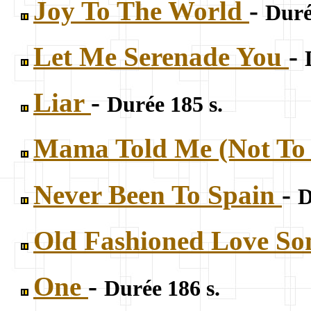
Joy To The World
-
Duré
Let Me Serenade You
-
Liar
-
Durée 185 s.
Mama Told Me (Not T
Never Been To Spain
-
D
Old Fashioned Love S
One
-
Durée 186 s.