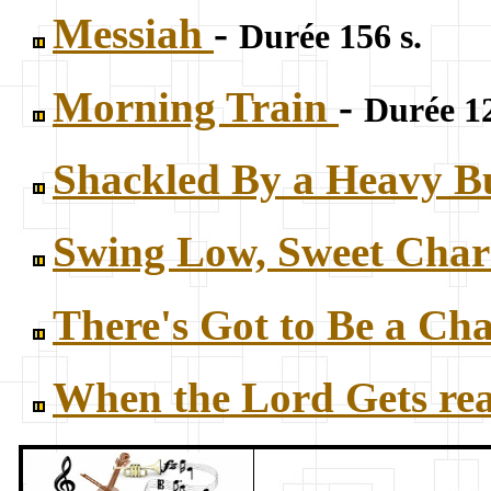
Messiah
-
Durée 156 s.
Morning Train
-
Durée 12
Shackled By a Heavy 
Swing Low, Sweet Char
There's Got to Be a C
When the Lord Gets re