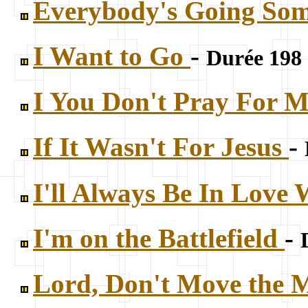
Everybody's Going So
I Want to Go
-
Durée 198 
I You Don't Pray For 
If It Wasn't For Jesus
-
I'll Always Be In Love
I'm on the Battlefield
-
Lord, Don't Move the