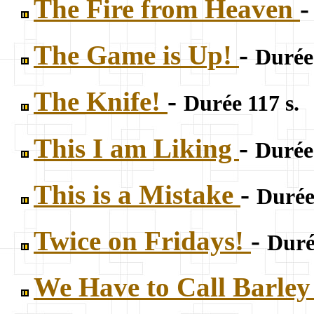
The Fire from Heaven
The Game is Up!
-
Durée 
The Knife!
-
Durée 117 s.
This I am Liking
-
Durée 
This is a Mistake
-
Durée
Twice on Fridays!
-
Duré
We Have to Call Barle