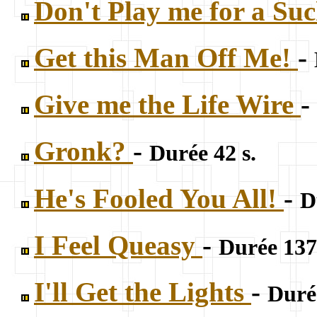
Don't Play me for a Su
Get this Man Off Me!
-
Give me the Life Wire
-
Gronk?
-
Durée 42 s.
He's Fooled You All!
-
D
I Feel Queasy
-
Durée 137
I'll Get the Lights
-
Durée