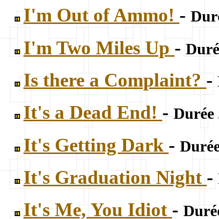
I'm Out of Ammo!
-
Duré
I'm Two Miles Up
-
Duré
Is there a Complaint?
-
It's a Dead End!
-
Durée 
It's Getting Dark
-
Durée
It's Graduation Night
-
It's Me, You Idiot
-
Durée