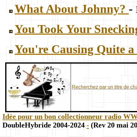
What About Johnny?
-
You Took Your Snecki
You're Causing Quite a
Recherchez par un titre de c
Idée pour un bon collectionneur radio WWII
DoubleHybride 2004-2024
-
(Rev 20 mai 2