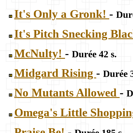
It's Only a Gronk!
-
Duré
It's Pitch Snecking Bla
McNulty!
-
Durée 42 s.
Midgard Rising
-
Durée 3
No Mutants Allowed
-
D
Omega's Little Shoppi
Praise Be!
-
Durée 185 s.