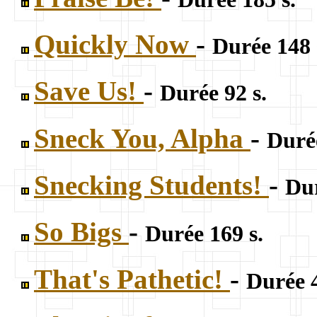
Quickly Now
-
Durée 148 
Save Us!
-
Durée 92 s.
Sneck You, Alpha
-
Durée
Snecking Students!
-
Dur
So Bigs
-
Durée 169 s.
That's Pathetic!
-
Durée 4