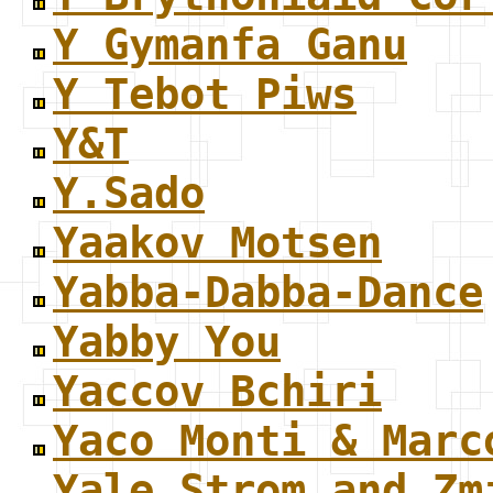
Y Gymanfa Ganu
Y Tebot Piws
Y&T
Y.Sado
Yaakov Motsen
Yabba-Dabba-Dance
Yabby You
Yaccov Bchiri
Yaco Monti & Marc
Yale Strom and Zm