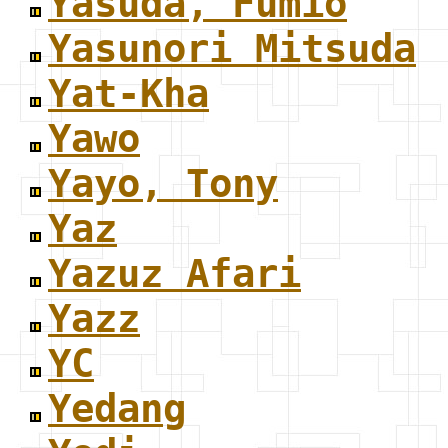
Yasuda, Fumio
Yasunori Mitsuda
Yat-Kha
Yawo
Yayo, Tony
Yaz
Yazuz Afari
Yazz
YC
Yedang