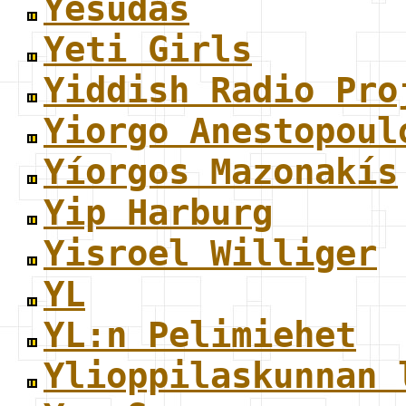
Yesudas
Yeti Girls
Yiddish Radio Pro
Yiorgo Anestopoul
Yíorgos Mazonakís
Yip Harburg
Yisroel Williger
YL
YL:n Pelimiehet
Ylioppilaskunnan 