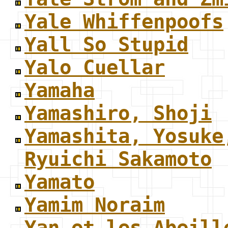
Yale Whiffenpoofs
Yall So Stupid
Yalo Cuellar
Yamaha
Yamashiro, Shoji
Yamashita, Yosuke
Ryuichi Sakamoto
Yamato
Yamim Noraim
Yan et les Abeill