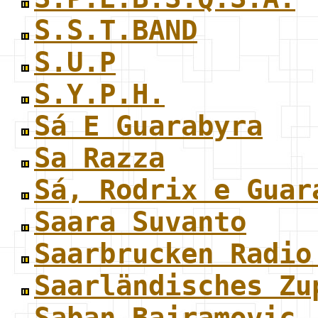
S.S.T.BAND
S.U.P
S.Y.P.H.
Sá E Guarabyra
Sa Razza
Sá, Rodrix e Guar
Saara Suvanto
Saarbrucken Radio
Saarländisches Zu
Saban Bajramovic