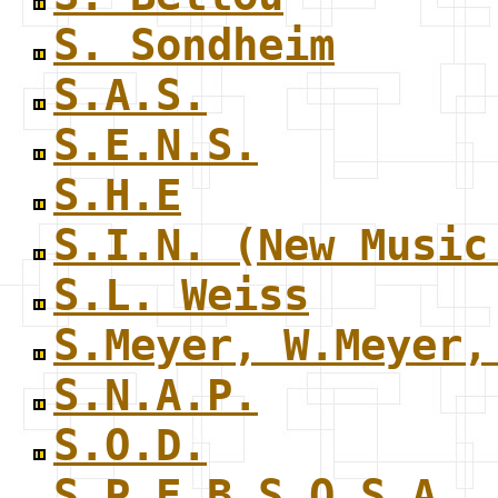
S. Sondheim
S.A.S.
S.E.N.S.
S.H.E
S.I.N. (New Music
S.L. Weiss
S.Meyer, W.Meyer,
S.N.A.P.
S.O.D.
S.P.E.B.S.Q.S.A.